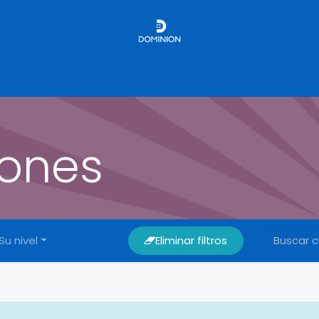
e
Alta de cliente
Solicitud de servicio
Cita
Cursos
Qu
iones
Su nivel
Eliminar filtros